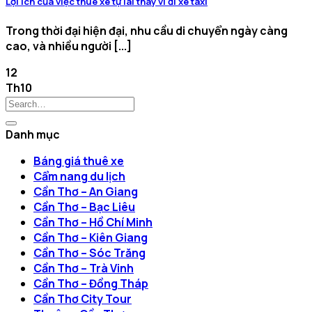
Lợi ích của việc thuê xe tự lái thay vì đi xe taxi
Trong thời đại hiện đại, nhu cầu di chuyển ngày càng
cao, và nhiều người [...]
12
Th10
Danh mục
Báng giá thuê xe
Cẩm nang du lịch
Cần Thơ – An Giang
Cần Thơ – Bạc Liêu
Cần Thơ – Hồ Chí Minh
Cần Thơ – Kiên Giang
Cần Thơ – Sóc Trăng
Cần Thơ – Trà Vinh
Cần Thơ – Đồng Tháp
Cần Thơ City Tour