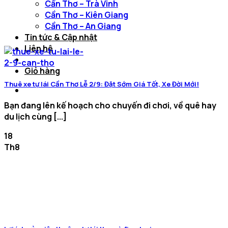
Cần Thơ – Trà Vinh
Cần Thơ – Kiên Giang
Cần Thơ – An Giang
Tin tức & Cập nhật
Liên hệ
Giỏ hàng
Thuê xe tự lái Cần Thơ Lễ 2/9: Đặt Sớm Giá Tốt, Xe Đời Mới!
Bạn đang lên kế hoạch cho chuyến đi chơi, về quê hay
du lịch cùng [...]
18
Th8