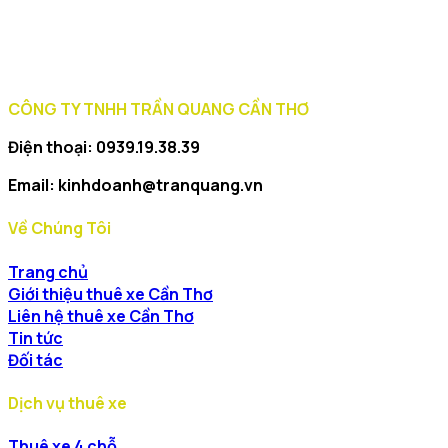
phù
hợp?
CÔNG TY TNHH TRẦN QUANG CẦN THƠ
Điện thoại: 0939.19.38.39
Email: kinhdoanh@tranquang.vn
Về Chúng Tôi
Trang chủ
Giới thiệu thuê xe Cần Thơ
Liên hệ thuê xe Cần Thơ
Tin tức
Đối tác
Dịch vụ thuê xe
Thuê xe 4 chỗ