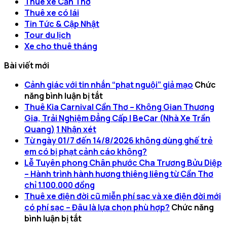
Thuê xe Cần Thơ
Thuê xe có lái
Tin Tức & Cập Nhật
Tour du lịch
Xe cho thuê tháng
Bài viết mới
Cảnh giác với tin nhắn “phạt nguội” giả mạo
Chức
ở
năng bình luận bị tắt
Cảnh
Thuê Kia Carnival Cần Thơ – Không Gian Thương
giác
Gia, Trải Nghiệm Đẳng Cấp | BeCar (Nhà Xe Trần
với
Quang)
1
Nhận xét
tin
Từ ngày 01/7 đến 14/8/2026 không dùng ghế trẻ
nhắn
em có bị phạt cảnh cáo không?
“phạt
Lễ Tuyên phong Chân phước Cha Trương Bửu Diệp
nguội”
– Hành trình hành hương thiêng liêng từ Cần Thơ
giả
chỉ 1.100.000 đồng
mạo
Thuê xe điện đời cũ miễn phí sạc và xe điện đời mới
có phí sạc – Đâu là lựa chọn phù hợp?
Chức năng
ở
bình luận bị tắt