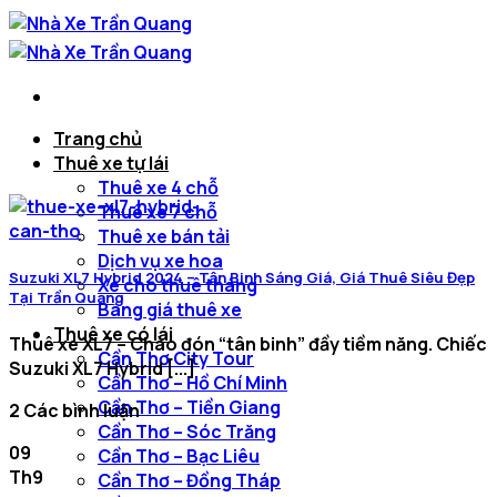
Chuyển
đến
nội
dung
Trang chủ
Thuê xe tự lái
Thuê xe 4 chỗ
Thuê xe 7 chỗ
Thuê xe bán tải
Dịch vụ xe hoa
Suzuki XL7 Hybrid 2024 – Tân Binh Sáng Giá, Giá Thuê Siêu Đẹp
Xe cho thuê tháng
Tại Trần Quang
Báng giá thuê xe
Thuê xe có lái
Thuê xe XL7 – Chào đón “tân binh” đầy tiềm năng. Chiếc
Cần Thơ City Tour
Suzuki XL7 Hybrid [...]
Cần Thơ – Hồ Chí Minh
Cần Thơ – Tiền Giang
2 Các bình luận
Cần Thơ – Sóc Trăng
09
Cần Thơ – Bạc Liêu
Th9
Cần Thơ – Đồng Tháp