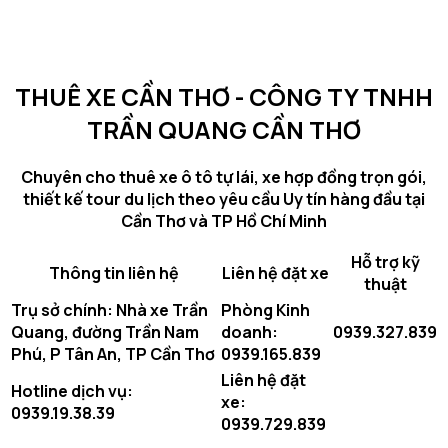
Thuê
xe
điện
đời
THUÊ XE CẦN THƠ - CÔNG TY TNHH
cũ
miễn
TRẦN QUANG CẦN THƠ
phí
sạc
Chuyên cho thuê xe ô tô tự lái, xe hợp đồng trọn gói,
và
thiết kế tour du lịch theo yêu cầu Uy tín hàng đầu tại
xe
Cần Thơ và TP Hồ Chí Minh
điện
đời
Hỗ trợ kỹ
mới
Thông tin liên hệ
Liên hệ đặt xe
thuật
có
Trụ sở chính: Nhà xe Trần
Phòng Kinh
phí
Quang, đường Trần Nam
doanh:
0939.327.839
sạc
Phú, P Tân An, TP Cần Thơ
0939.165.839
–
Đâu
Liên hệ đặt
Hotline dịch vụ:
là
xe:
0939.19.38.39
lựa
0939.729.839
chọn