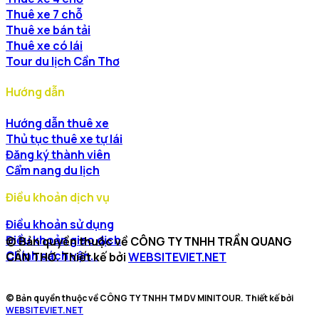
Thuê xe 7 chỗ
Thuê xe bán tải
Thuê xe có lái
Tour du lịch Cần Thơ
Hướng dẫn
Hướng dẫn thuê xe
Thủ tục thuê xe tự lái
Đăng ký thành viên
Cẩm nang du lịch
Điều khoản dịch vụ
Điều khoản sử dụng
Điều khoản giao dịch
© Bản quyền thuộc về CÔNG TY TNHH TRẦN QUANG
Chính sách vận...
CẦN THƠ. Thiết kế bởi
WEBSITEVIET.NET
© Bản quyền thuộc về CÔNG TY TNHH TM DV MINITOUR. Thiết kế bởi
WEBSITEVIET.NET