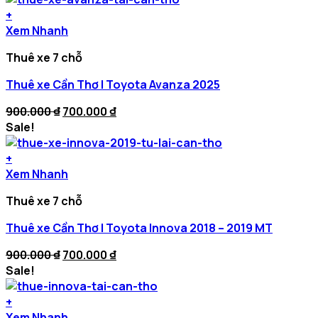
900.000 ₫.
700.000 ₫.
+
Xem Nhanh
Thuê xe 7 chỗ
Thuê xe Cần Thơ | Toyota Avanza 2025
Original
Current
900.000
₫
700.000
₫
price
price
Sale!
was:
is:
900.000 ₫.
700.000 ₫.
+
Xem Nhanh
Thuê xe 7 chỗ
Thuê xe Cần Thơ | Toyota Innova 2018 – 2019 MT
Original
Current
900.000
₫
700.000
₫
price
price
Sale!
was:
is:
900.000 ₫.
700.000 ₫.
+
Xem Nhanh