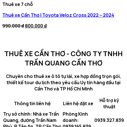
Thuê xe 7 chỗ
Thuê xe Cần Thơ | Toyota Veloz Cross 2022 – 2024
Original
Current
990.000
₫
800.000
₫
price
price
was:
is:
990.000 ₫.
800.000 ₫.
THUÊ XE CẦN THƠ - CÔNG TY TNHH
TRẦN QUANG CẦN THƠ
Chuyên cho thuê xe ô tô tự lái, xe hợp đồng trọn gói,
thiết kế tour du lịch theo yêu cầu Uy tín hàng đầu tại
Cần Thơ và TP Hồ Chí Minh
Hỗ trợ kỹ
Thông tin liên hệ
Liên hệ đặt xe
thuật
Trụ sở chính: Nhà xe Trần
Phòng Kinh
Quang, đường Trần Nam
doanh:
0939.327.839
Phú, P Tân An, TP Cần Thơ
0939.165.839