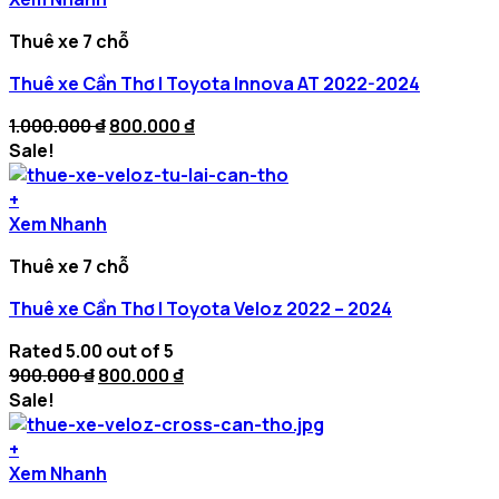
Thuê xe 7 chỗ
Thuê xe Cần Thơ | Toyota Innova AT 2022-2024
Original
Current
1.000.000
₫
800.000
₫
price
price
Sale!
was:
is:
1.000.000 ₫.
800.000 ₫.
+
Xem Nhanh
Thuê xe 7 chỗ
Thuê xe Cần Thơ | Toyota Veloz 2022 – 2024
Rated
5.00
out of 5
Original
Current
900.000
₫
800.000
₫
price
price
Sale!
was:
is:
900.000 ₫.
800.000 ₫.
+
Xem Nhanh