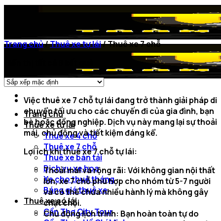
Chuyển
đến
nội
dung
Trang chủ
/
Thuê xe tự lái
/
Thuê xe 7 chỗ
Hiển thị tất cả 8 kết quả
Việc
thuê xe 7 chỗ tự lái
đang trở thành giải pháp di
chuyển tối ưu cho các chuyến đi của gia đình, bạn
Trang chủ
bè hoặc đồng nghiệp. Dịch vụ này mang lại sự thoải
Thuê xe tự lái
mái, chủ động và tiết kiệm đáng kể.
Thuê xe 4 chỗ
Thuê xe 7 chỗ
Lợi ích khi thuê xe 7 chỗ tự lái:
Thuê xe bán tải
Dịch vụ xe hoa
Thoải mái và rộng rãi:
Với không gian nội thất
Xe cho thuê tháng
lớn, xe 7 chỗ phù hợp cho nhóm từ 5-7 người
Báng giá thuê xe
và có thể chứa nhiều hành lý mà không gây
Thuê xe có lái
chật chội.
Cần Thơ City Tour
Chủ động lịch trình:
Bạn hoàn toàn tự do