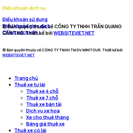
Điều khoản dịch vụ
Điều khoản sử dụng
Điều khoản giao dịch
© Bản quyền thuộc về CÔNG TY TNHH TRẦN QUANG
Chính sách vận...
CẦN THƠ. Thiết kế bởi
WEBSITEVIET.NET
© Bản quyền thuộc về CÔNG TY TNHH TM DV MINITOUR. Thiết kế bởi
WEBSITEVIET.NET
Trang chủ
Thuê xe tự lái
Thuê xe 4 chỗ
Thuê xe 7 chỗ
Thuê xe bán tải
Dịch vụ xe hoa
Xe cho thuê tháng
Báng giá thuê xe
Thuê xe có lái