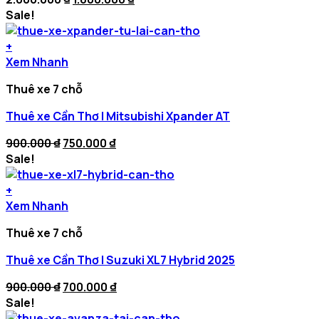
price
price
Sale!
was:
is:
2.000.000 ₫.
1.600.000 ₫.
+
Xem Nhanh
Thuê xe 7 chỗ
Thuê xe Cần Thơ | Mitsubishi Xpander AT
Original
Current
900.000
₫
750.000
₫
price
price
Sale!
was:
is:
900.000 ₫.
750.000 ₫.
+
Xem Nhanh
Thuê xe 7 chỗ
Thuê xe Cần Thơ | Suzuki XL7 Hybrid 2025
Original
Current
900.000
₫
700.000
₫
price
price
Sale!
was:
is: