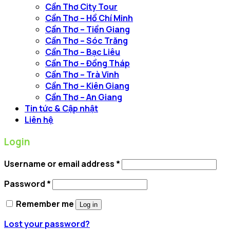
Cần Thơ City Tour
Cần Thơ – Hồ Chí Minh
Cần Thơ – Tiền Giang
Cần Thơ – Sóc Trăng
Cần Thơ – Bạc Liêu
Cần Thơ – Đồng Tháp
Cần Thơ – Trà Vinh
Cần Thơ – Kiên Giang
Cần Thơ – An Giang
Tin tức & Cập nhật
Liên hệ
Login
Username or email address
*
Password
*
Remember me
Log in
Lost your password?