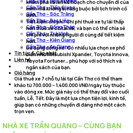
Cần Thơ – Hồ Chí Minh
khám phá và lên kế hoạch cho chuyến đi của
Cần Thơ – Tiền Giang
mình mà không bị ràng buộc bởi lịch trình cố
Cần Thơ – Sóc Trăng
định.
Cần Thơ – Bạc Liêu
Tiết kiệm chi phí:
Chi phí thuê xe tự lái thấp
Cần Thơ – Đồng Tháp
hơn thuê xe có tài xế, và bạn có thể chia sẻ
Cần Thơ – Trà Vinh
chi phí với những người đi cùng để tiết kiệm
Cần Thơ – Kiên Giang
hơn.
Cần Thơ – An Giang
Đa dạng dòng xe:
Có nhiều lựa chọn xe phổ
Tin tức & Cập nhật
biến như Mitsubishi Xpander, Toyota Innova,
Liên hệ
Toyota Fortuner… phù hợp với sở thích và
ngân sách của bạn.
Giỏ hàng
Giá thuê xe 7 chỗ tự lái tại Cần Thơ có thể tham
khảo từ 700.000 – 1.400.000 VNĐ/ngày tùy thuộc
vào dòng xe. Mức giá này có thể thay đổi vào cuối
tuần, Lễ, Tết. Đây là một lựa chọn tiện lợi, kinh tế,
giúp bạn có những chuyến đi đáng nhớ một cách
trọn vẹn.
NHÀ XE TRẦN QUANG – CÙNG BẠN