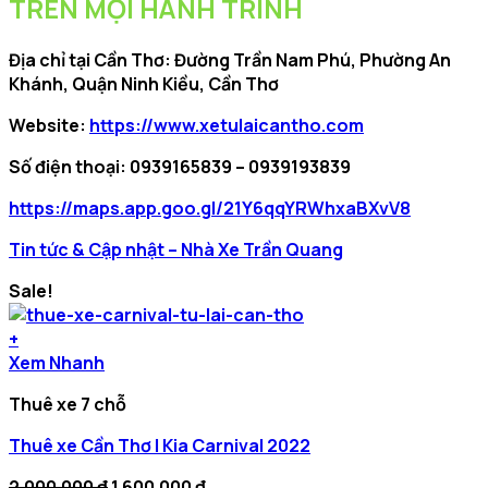
TRÊN MỌI HÀNH TRÌNH
Địa chỉ tại Cần Thơ: Đường Trần Nam Phú, Phường An
Khánh, Quận Ninh Kiều, Cần Thơ
Website:
https://www.xetulaicantho.com
Số điện thoại: 0939165839 – 0939193839
https://maps.app.goo.gl/21Y6qqYRWhxaBXvV8
Tin tức & Cập nhật – Nhà Xe Trần Quang
Sale!
+
Xem Nhanh
Thuê xe 7 chỗ
Thuê xe Cần Thơ | Kia Carnival 2022
Original
Current
2.000.000
₫
1.600.000
₫