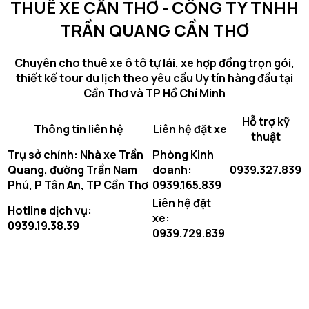
THUÊ XE CẦN THƠ - CÔNG TY TNHH
cũ
miễn
TRẦN QUANG CẦN THƠ
phí
sạc
Chuyên cho thuê xe ô tô tự lái, xe hợp đồng trọn gói,
và
thiết kế tour du lịch theo yêu cầu Uy tín hàng đầu tại
xe
Cần Thơ và TP Hồ Chí Minh
điện
đời
Hỗ trợ kỹ
mới
Thông tin liên hệ
Liên hệ đặt xe
thuật
có
Trụ sở chính: Nhà xe Trần
Phòng Kinh
phí
Quang, đường Trần Nam
doanh:
0939.327.839
sạc
Phú, P Tân An, TP Cần Thơ
0939.165.839
–
Đâu
Liên hệ đặt
Hotline dịch vụ:
là
xe:
0939.19.38.39
lựa
0939.729.839
chọn
phù
hợp?