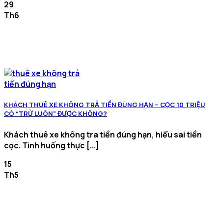
29
Th6
KHÁCH THUÊ XE KHÔNG TRẢ TIỀN ĐÚNG HẠN – CỌC 10 TRIỆU
CÓ “TRỪ LUÔN” ĐƯỢC KHÔNG?
Khách thuê xe không tra tiền đúng hạn, hiểu sai tiền
cọc. Tình huống thực [...]
15
Th5