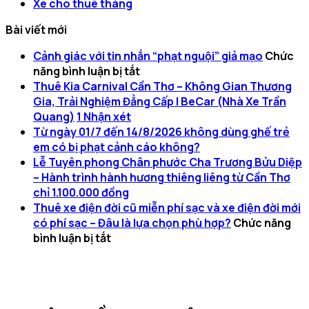
Xe cho thuê tháng
Bài viết mới
Cảnh giác với tin nhắn “phạt nguội” giả mạo
Chức
ở
năng bình luận bị tắt
Cảnh
Thuê Kia Carnival Cần Thơ – Không Gian Thương
giác
Gia, Trải Nghiệm Đẳng Cấp | BeCar (Nhà Xe Trần
với
Quang)
1
Nhận xét
tin
Từ ngày 01/7 đến 14/8/2026 không dùng ghế trẻ
nhắn
em có bị phạt cảnh cáo không?
“phạt
Lễ Tuyên phong Chân phước Cha Trương Bửu Diệp
nguội”
– Hành trình hành hương thiêng liêng từ Cần Thơ
giả
chỉ 1.100.000 đồng
mạo
Thuê xe điện đời cũ miễn phí sạc và xe điện đời mới
có phí sạc – Đâu là lựa chọn phù hợp?
Chức năng
ở
bình luận bị tắt
Thuê
xe
điện
đời