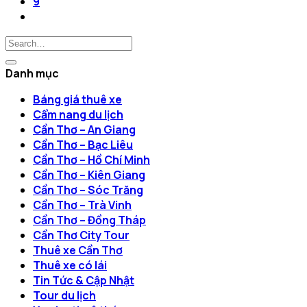
9
Danh mục
Báng giá thuê xe
Cẩm nang du lịch
Cần Thơ – An Giang
Cần Thơ – Bạc Liêu
Cần Thơ – Hồ Chí Minh
Cần Thơ – Kiên Giang
Cần Thơ – Sóc Trăng
Cần Thơ – Trà Vinh
Cần Thơ – Đồng Tháp
Cần Thơ City Tour
Thuê xe Cần Thơ
Thuê xe có lái
Tin Tức & Cập Nhật
Tour du lịch