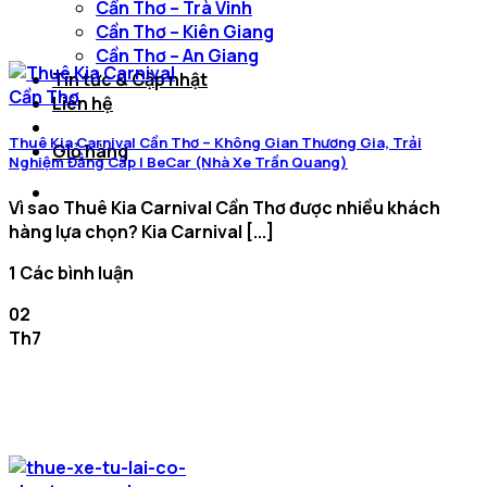
Cần Thơ – Trà Vinh
Cần Thơ – Kiên Giang
Cần Thơ – An Giang
Tin tức & Cập nhật
Liên hệ
Thuê Kia Carnival Cần Thơ – Không Gian Thương Gia, Trải
Giỏ hàng
Nghiệm Đẳng Cấp | BeCar (Nhà Xe Trần Quang)
Vì sao Thuê Kia Carnival Cần Thơ được nhiều khách
hàng lựa chọn? Kia Carnival [...]
1 Các bình luận
02
Th7