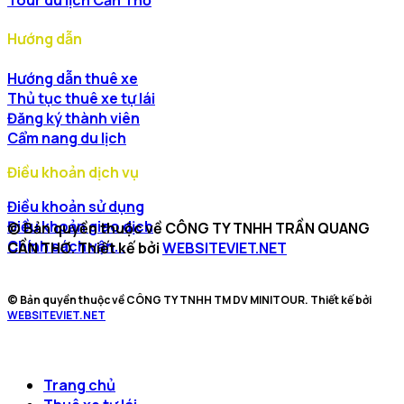
Hướng dẫn
Hướng dẫn thuê xe
Thủ tục thuê xe tự lái
Đăng ký thành viên
Cẩm nang du lịch
Điều khoản dịch vụ
Điều khoản sử dụng
Điều khoản giao dịch
© Bản quyền thuộc về CÔNG TY TNHH TRẦN QUANG
Chính sách vận...
CẦN THƠ. Thiết kế bởi
WEBSITEVIET.NET
© Bản quyền thuộc về CÔNG TY TNHH TM DV MINITOUR. Thiết kế bởi
WEBSITEVIET.NET
Trang chủ