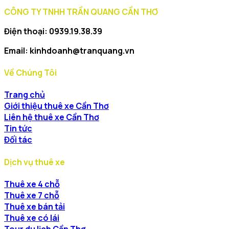
CÔNG TY TNHH TRẦN QUANG CẦN THƠ
Điện thoại: 0939.19.38.39
Email: kinhdoanh@tranquang.vn
Về Chúng Tôi
Trang chủ
Giới thiệu thuê xe Cần Thơ
Liên hệ thuê xe Cần Thơ
Tin tức
Đối tác
Dịch vụ thuê xe
Thuê xe 4 chỗ
Thuê xe 7 chỗ
Thuê xe bán tải
Thuê xe có lái
Tour du lịch Cần Thơ