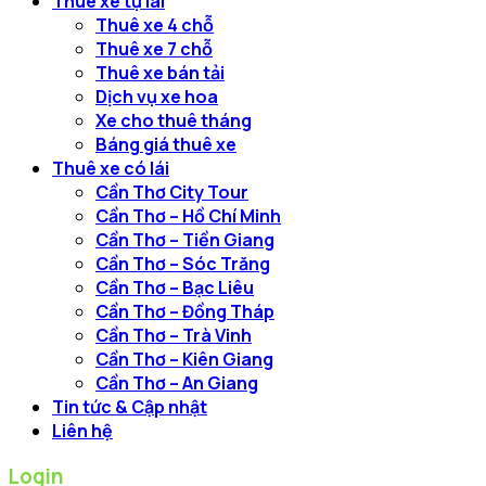
Thuê xe tự lái
Thuê xe 4 chỗ
Thuê xe 7 chỗ
Thuê xe bán tải
Dịch vụ xe hoa
Xe cho thuê tháng
Báng giá thuê xe
Thuê xe có lái
Cần Thơ City Tour
Cần Thơ – Hồ Chí Minh
Cần Thơ – Tiền Giang
Cần Thơ – Sóc Trăng
Cần Thơ – Bạc Liêu
Cần Thơ – Đồng Tháp
Cần Thơ – Trà Vinh
Cần Thơ – Kiên Giang
Cần Thơ – An Giang
Tin tức & Cập nhật
Liên hệ
Login