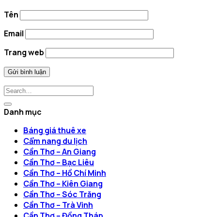
Tên
Email
Trang web
Danh mục
Báng giá thuê xe
Cẩm nang du lịch
Cần Thơ – An Giang
Cần Thơ – Bạc Liêu
Cần Thơ – Hồ Chí Minh
Cần Thơ – Kiên Giang
Cần Thơ – Sóc Trăng
Cần Thơ – Trà Vinh
Cần Thơ – Đồng Tháp