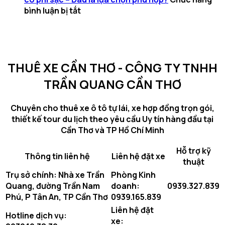
ở
bình luận bị tắt
Thuê
xe
điện
đời
THUÊ XE CẦN THƠ - CÔNG TY TNHH
cũ
miễn
TRẦN QUANG CẦN THƠ
phí
sạc
Chuyên cho thuê xe ô tô tự lái, xe hợp đồng trọn gói,
và
thiết kế tour du lịch theo yêu cầu Uy tín hàng đầu tại
xe
Cần Thơ và TP Hồ Chí Minh
điện
đời
Hỗ trợ kỹ
mới
Thông tin liên hệ
Liên hệ đặt xe
thuật
có
Trụ sở chính: Nhà xe Trần
Phòng Kinh
phí
Quang, đường Trần Nam
doanh:
0939.327.839
sạc
Phú, P Tân An, TP Cần Thơ
0939.165.839
–
Đâu
Liên hệ đặt
Hotline dịch vụ:
là
xe: