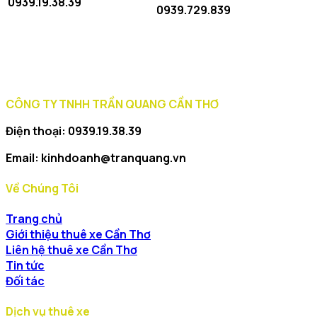
0939.19.38.39
lựa
0939.729.839
chọn
phù
hợp?
CÔNG TY TNHH TRẦN QUANG CẦN THƠ
Điện thoại: 0939.19.38.39
Email: kinhdoanh@tranquang.vn
Về Chúng Tôi
Trang chủ
Giới thiệu thuê xe Cần Thơ
Liên hệ thuê xe Cần Thơ
Tin tức
Đối tác
Dịch vụ thuê xe