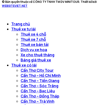
© Bản quyền thuộc về CÔNG TY TNHH TM DV MINITOUR. Thiết kế bởi
WEBSITEVIET.NET
Trang chủ
Thuê xe tự lái
Thuê xe 4 chỗ
Thuê xe 7 chỗ
Thuê xe bán tải
Dịch vụ xe hoa
Xe cho thuê tháng
Báng giá thuê xe
Thuê xe có lái
Cần Thơ City Tour
Cần Thơ – Hồ Chí Minh
Cần Thơ – Tiền Giang
Cần Thơ – Sóc Trăng
Cần Thơ – Bạc Liêu
Cần Thơ – Đồng Tháp
Cần Thơ – Trà Vinh