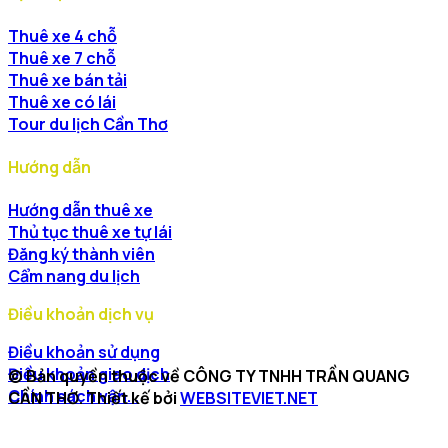
Thuê xe 4 chỗ
Thuê xe 7 chỗ
Thuê xe bán tải
Thuê xe có lái
Tour du lịch Cần Thơ
Hướng dẫn
Hướng dẫn thuê xe
Thủ tục thuê xe tự lái
Đăng ký thành viên
Cẩm nang du lịch
Điều khoản dịch vụ
Điều khoản sử dụng
Điều khoản giao dịch
© Bản quyền thuộc về CÔNG TY TNHH TRẦN QUANG
Chính sách vận...
CẦN THƠ. Thiết kế bởi
WEBSITEVIET.NET