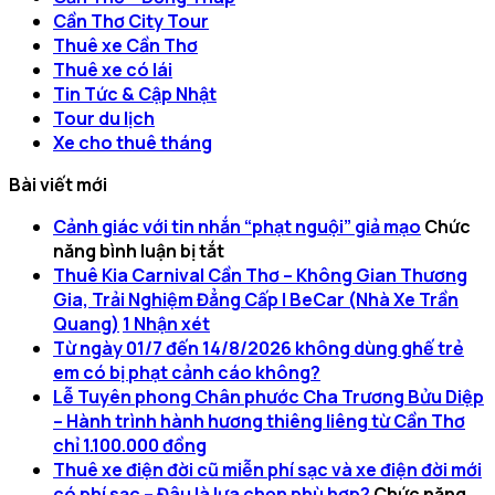
Cần Thơ City Tour
Thuê xe Cần Thơ
Thuê xe có lái
Tin Tức & Cập Nhật
Tour du lịch
Xe cho thuê tháng
Bài viết mới
Cảnh giác với tin nhắn “phạt nguội” giả mạo
Chức
ở
năng bình luận bị tắt
Cảnh
Thuê Kia Carnival Cần Thơ – Không Gian Thương
giác
Gia, Trải Nghiệm Đẳng Cấp | BeCar (Nhà Xe Trần
với
Quang)
1
Nhận xét
tin
Từ ngày 01/7 đến 14/8/2026 không dùng ghế trẻ
nhắn
em có bị phạt cảnh cáo không?
“phạt
Lễ Tuyên phong Chân phước Cha Trương Bửu Diệp
nguội”
– Hành trình hành hương thiêng liêng từ Cần Thơ
giả
chỉ 1.100.000 đồng
mạo
Thuê xe điện đời cũ miễn phí sạc và xe điện đời mới
có phí sạc – Đâu là lựa chọn phù hợp?
Chức năng