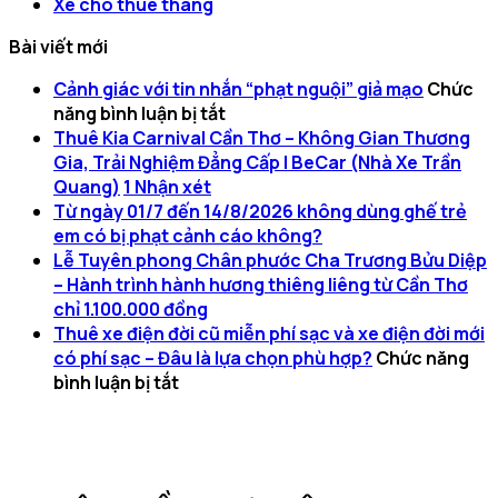
Xe cho thuê tháng
Bài viết mới
Cảnh giác với tin nhắn “phạt nguội” giả mạo
Chức
ở
năng bình luận bị tắt
Cảnh
Thuê Kia Carnival Cần Thơ – Không Gian Thương
giác
Gia, Trải Nghiệm Đẳng Cấp | BeCar (Nhà Xe Trần
với
Quang)
1
Nhận xét
tin
Từ ngày 01/7 đến 14/8/2026 không dùng ghế trẻ
nhắn
em có bị phạt cảnh cáo không?
“phạt
Lễ Tuyên phong Chân phước Cha Trương Bửu Diệp
nguội”
– Hành trình hành hương thiêng liêng từ Cần Thơ
giả
chỉ 1.100.000 đồng
mạo
Thuê xe điện đời cũ miễn phí sạc và xe điện đời mới
có phí sạc – Đâu là lựa chọn phù hợp?
Chức năng
ở
bình luận bị tắt
Thuê
xe
điện
đời