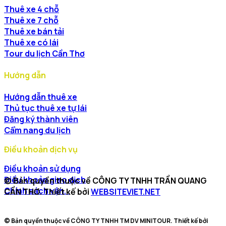
Thuê xe 4 chỗ
Thuê xe 7 chỗ
Thuê xe bán tải
Thuê xe có lái
Tour du lịch Cần Thơ
Hướng dẫn
Hướng dẫn thuê xe
Thủ tục thuê xe tự lái
Đăng ký thành viên
Cẩm nang du lịch
Điều khoản dịch vụ
Điều khoản sử dụng
Điều khoản giao dịch
© Bản quyền thuộc về CÔNG TY TNHH TRẦN QUANG
Chính sách vận...
CẦN THƠ. Thiết kế bởi
WEBSITEVIET.NET
© Bản quyền thuộc về CÔNG TY TNHH TM DV MINITOUR. Thiết kế bởi