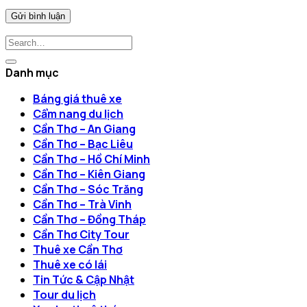
Danh mục
Báng giá thuê xe
Cẩm nang du lịch
Cần Thơ – An Giang
Cần Thơ – Bạc Liêu
Cần Thơ – Hồ Chí Minh
Cần Thơ – Kiên Giang
Cần Thơ – Sóc Trăng
Cần Thơ – Trà Vinh
Cần Thơ – Đồng Tháp
Cần Thơ City Tour
Thuê xe Cần Thơ
Thuê xe có lái
Tin Tức & Cập Nhật
Tour du lịch