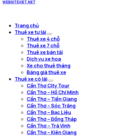
WEBSITEVIET.NET
Trang chủ
Thuê xe tự lái
Thuê xe 4 chỗ
Thuê xe 7 chỗ
Thuê xe bán tải
Dịch vụ xe hoa
Xe cho thuê tháng
Báng giá thuê xe
Thuê xe có lái
Cần Thơ City Tour
Cần Thơ – Hồ Chí Minh
Cần Thơ – Tiền Giang
Cần Thơ – Sóc Trăng
Cần Thơ – Bạc Liêu
Cần Thơ – Đồng Tháp
Cần Thơ – Trà Vinh
Cần Thơ – Kiên Giang