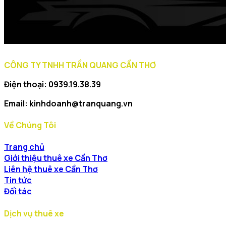
CÔNG TY TNHH TRẦN QUANG CẦN THƠ
Điện thoại: 0939.19.38.39
Email: kinhdoanh@tranquang.vn
Về Chúng Tôi
Trang chủ
Giới thiệu thuê xe Cần Thơ
Liên hệ thuê xe Cần Thơ
Tin tức
Đối tác
Dịch vụ thuê xe