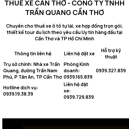
THUÊ XE CẦN THƠ - CÔNG TY TNHH
cũ
miễn
TRẦN QUANG CẦN THƠ
phí
sạc
Chuyên cho thuê xe ô tô tự lái, xe hợp đồng trọn gói,
và
thiết kế tour du lịch theo yêu cầu Uy tín hàng đầu tại
xe
Cần Thơ và TP Hồ Chí Minh
điện
đời
Hỗ trợ kỹ
mới
Thông tin liên hệ
Liên hệ đặt xe
thuật
có
Trụ sở chính: Nhà xe Trần
Phòng Kinh
phí
Quang, đường Trần Nam
doanh:
0939.327.839
sạc
Phú, P Tân An, TP Cần Thơ
0939.165.839
–
Đâu
Liên hệ đặt
Hotline dịch vụ:
là
xe:
0939.19.38.39
lựa
0939.729.839
chọn
phù
hợp?