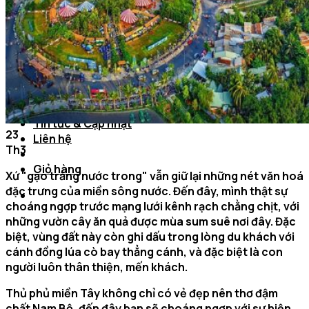
Cần Thơ – Hồ Chí Minh
Cần Thơ – Tiền Giang
Cần Thơ – Sóc Trăng
Cần Thơ – Bạc Liêu
Cần Thơ – Đồng Tháp
Cần Thơ – Trà Vinh
Cần Thơ – Kiên Giang
Cần Thơ – An Giang
Tin tức & Cập nhật
23
Liên hệ
Th3
Giỏ hàng
Xứ "gạo trắng nước trong" vẫn giữ lại những nét văn hoá
đặc trưng của miền sông nước. Đến đây, mình thật sự
choáng ngợp trước mạng lưới kênh rạch chằng chịt, với
những vườn cây ăn quả được mùa sum suê nơi đây. Đặc
biệt, vùng đất này còn ghi dấu trong lòng du khách với
cánh đồng lúa cò bay thẳng cánh, và đặc biệt là con
người luôn thân thiện, mến khách.
Thủ phủ miền Tây không chỉ có vẻ đẹp nên thơ đậm
chất Nam Bộ, đến đây bạn sẽ choáng ngợp với sự hiện