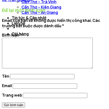
Cần Thơ – Trà Vinh
Cần Thơ – Kiên Giang
Để lại một bình luận
Cần Thơ – An Giang
Tin tức & Cập nhật
Email của bạn sẽ không được hiển thị công khai.
Các
Liên hệ
trường bắt buộc được đánh dấu
*
Giỏ hàng
Bình luận
*
Tên
Email
Trang web