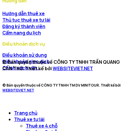
Hướng dẫn
Hướng dẫn thuê xe
Thủ tục thuê xe tự lái
Đăng ký thành viên
Cẩm nang du lịch
Điều khoản dịch vụ
Điều khoản sử dụng
Điều khoản giao dịch
© Bản quyền thuộc về CÔNG TY TNHH TRẦN QUANG
Chính sách vận...
CẦN THƠ. Thiết kế bởi
WEBSITEVIET.NET
© Bản quyền thuộc về CÔNG TY TNHH TM DV MINITOUR. Thiết kế bởi
WEBSITEVIET.NET
Trang chủ
Thuê xe tự lái
Thuê xe 4 chỗ