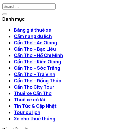
Danh mục
Báng giá thuê xe
Cẩm nang du lịch
Cần Thơ – An Giang
Cần Thơ – Bạc Liêu
Cần Thơ – Hồ Chí Minh
Cần Thơ – Kiên Giang
Cần Thơ – Sóc Trăng
Cần Thơ – Trà Vinh
Cần Thơ – Đồng Tháp
Cần Thơ City Tour
Thuê xe Cần Thơ
Thuê xe có lái
Tin Tức & Cập Nhật
Tour du lịch
Xe cho thuê tháng