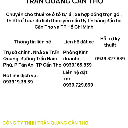
TRẦN QUANG CẦN THƠ
phí
sạc
Chuyên cho thuê xe ô tô tự lái, xe hợp đồng trọn gói,
và
thiết kế tour du lịch theo yêu cầu Uy tín hàng đầu tại
xe
Cần Thơ và TP Hồ Chí Minh
điện
đời
Hỗ trợ kỹ
mới
Thông tin liên hệ
Liên hệ đặt xe
thuật
có
Trụ sở chính: Nhà xe Trần
Phòng Kinh
phí
Quang, đường Trần Nam
doanh:
0939.327.839
sạc
Phú, P Tân An, TP Cần Thơ
0939.165.839
–
Đâu
Liên hệ đặt
Hotline dịch vụ:
là
xe:
0939.19.38.39
lựa
0939.729.839
chọn
phù
hợp?
CÔNG TY TNHH TRẦN QUANG CẦN THƠ