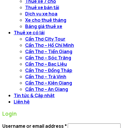
Thuê xe 7 chỗ
Thuê xe bán tải
Dịch vụ xe hoa
Xe cho thuê tháng
Báng giá thuê xe
Thuê xe có lái
Cần Thơ City Tour
Cần Thơ – Hồ Chí Minh
Cần Thơ – Tiền Giang
Cần Thơ – Sóc Trăng
Cần Thơ – Bạc Liêu
Cần Thơ – Đồng Tháp
Cần Thơ – Trà Vinh
Cần Thơ – Kiên Giang
Cần Thơ – An Giang
Tin tức & Cập nhật
Liên hệ
Login
Username or email address
*